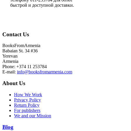
быстрой и доступной доставки.
Contact Us
BooksFromArmenia
Babaian St. 34 #36
Yerevan
Armenia
Phone: +374 11 253784
E-mail:
info@booksfromarmenia.com
About Us
How We Work
Privacy Policy
Return Policy
For publishers
We and our Mission
Blog