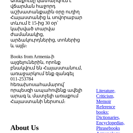
Առաքումը կատարվում է
վճարման հաջորդ
աշխատանքային օրը ուղիղ
Հայաստանից և սովորաբար
տևում է 15-ից 30 օր՝
կախված տարվա
ժամանակից,
արձակուրդներից, տոներից
և այլն։
Books from Armenia
-ի
այցելուներին, որոնք
բնակվում են Հայաստանում,
առաջարկում ենք զանգել
011-253784
հեռախոսահամարով՝
որպեսզի ապահովենք ավելի
Literature,
արագ և մատչելի առաքում
Criticism,
Հայաստանի ներսում։
Memoir
Reference
books:
Dictionaries,
Encyclopedias,
About Us
Phrasebooks