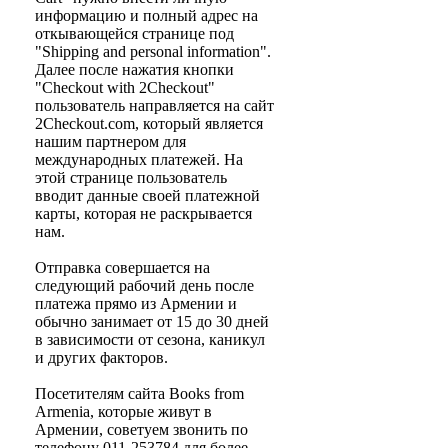
информацию и полный адрес на
откывающейся странице под
"Shipping and personal information".
Далее после нажатия кнопки
"Checkout with 2Checkout"
пользователь направляется на сайт
2Checkout.com, который является
нашим партнером для
международных платежей. На
этой странице пользователь
вводит данные своей платежной
карты, которая не раскрывается
нам.
Отправка совершается на
следующий рабочий день после
платежа прямо из Армении и
обычно занимает от 15 до 30 дней
в зависимости от сезона, каникул
и других факторов.
Посетителям сайта
Books from
Armenia
, которые живут в
Армении, советуем звонить по
телефону 011-253784 для более