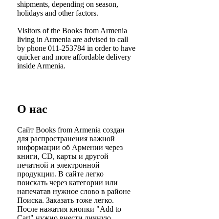
shipments, depending on season,
holidays and other factors.
Visitors of the
Books from Armenia
living in Armenia are advised to call
by phone 011-253784 in order to have
quicker and more affordable delivery
inside Armenia.
О нас
Сайт
Books from Armenia
создан
для распространения важной
информации об Армении через
книги, CD, карты и другой
печатной и электронной
продукции. В сайте легко
поискать через категории или
напечатав нужное слово в районе
Поиска. Заказать тоже легко.
После нажатия кнопки "Add to
Cart" нужно внести личную