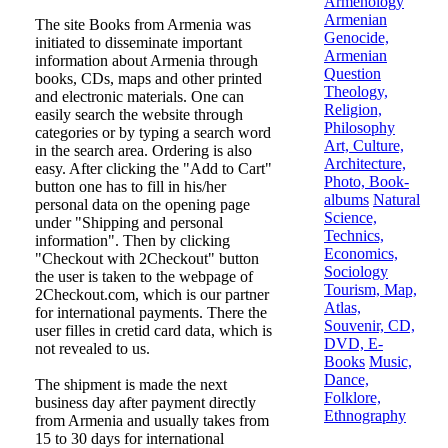
Armenology
Armenian
The site
Books from Armenia
was
Genocide,
initiated to disseminate important
Armenian
information about Armenia through
Question
books, CDs, maps and other printed
Theology,
and electronic materials. One can
Religion,
easily search the website through
Philosophy
categories or by typing a search word
Art, Culture,
in the search area. Ordering is also
Architecture,
easy. After clicking the "Add to Cart"
Photo, Book-
button one has to fill in his/her
albums
Natural
personal data on the opening page
Science,
under "Shipping and personal
Technics,
information". Then by clicking
Economics,
"Checkout with 2Checkout" button
Sociology
the user is taken to the webpage of
Tourism, Map,
2Checkout.com, which is our partner
Atlas,
for international payments. There the
Souvenir, CD,
user filles in cretid card data, which is
DVD, E-
not revealed to us.
Books
Music,
Dance,
The shipment is made the next
Folklore,
business day after payment directly
Ethnography
from Armenia and usually takes from
15 to 30 days for international