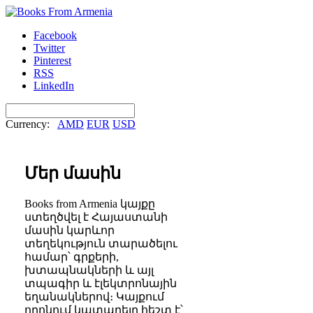
Facebook
Twitter
Pinterest
RSS
LinkedIn
Currency:
AMD
EUR
USD
Մեր մասին
Books from Armenia
կայքը
ստեղծվել է Հայաստանի
մասին կարևոր
տեղեկություն տարածելու
համար՝ գրքերի,
խտապնակների և այլ
տպագիր և էլեկտրոնային
եղանակներով։ Կայքում
որոնում կատարելը հեշտ է՝