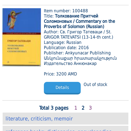
Item number: 100488
Title:
Толкование Притчей
Соломоновых / Commentary on the
Proverbs of Solomon (Russian)
Author: Св. Григор Татеваци / St.
GRIGOR TATEVATSI (13-14-th cent.)
Language: Russian
Publication date: 2016
Publisher: Ankyunacar Publishing
Անկյունաքար հրատարակչություն
Издательство Анкюнакар
Price: 3200 AMD
Out of stock
Details
Total 3 pages
1
2
3
literature, criticism, memoir