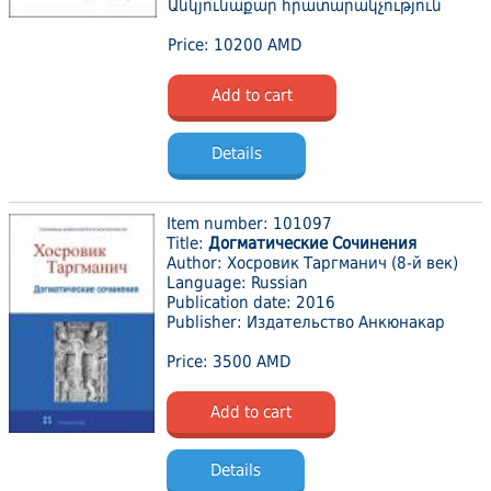
Անկյունաքար հրատարակչություն
Price: 10200 AMD
Add to cart
Details
Item number: 101097
Title:
Догматические Сочинения
Author: Хосровик Таргманич (8-й век)
Language: Russian
Publication date: 2016
Publisher: Издательство Анкюнакар
Price: 3500 AMD
Add to cart
Details