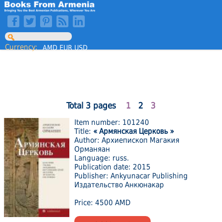
Currency:
AMD
EUR
USD
Total 3 pages
1
2
3
Item number: 101240
Title:
« Армянская Церковь »
Author: Архиепископ Магакия
Орманяан
Language: russ.
Publication date: 2015
Publisher: Ankyunacar Publishing
Издательство Анкюнакар
Price: 4500 AMD