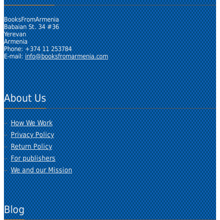
BooksFromArmenia
Babaian St. 34 #36
Yerevan
Armenia
Phone: +374 11 253784
E-mail:
info@booksfromarmenia.com
About Us
How We Work
Privacy Policy
Return Policy
For publishers
We and our Mission
Blog