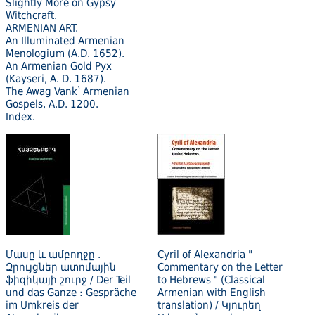
Slightly More on Gypsy
Witchcraft.
ARMENIAN ART.
An Illuminated Armenian
Menologium (A.D. 1652).
An Armenian Gold Pyx
(Kayseri, A. D. 1687).
The Awag Vankʽ Armenian
Gospels, A.D. 1200.
Index.
Մասը և ամբողջը .
Cyril of Alexandria "
Զրույցներ ատոմային
Commentary on the Letter
ֆիզիկայի շուրջ / Der Teil
to Hebrews " (Classical
und das Ganze ։ Gespräche
Armenian with English
im Umkreis der
translation) / Կյուրեղ