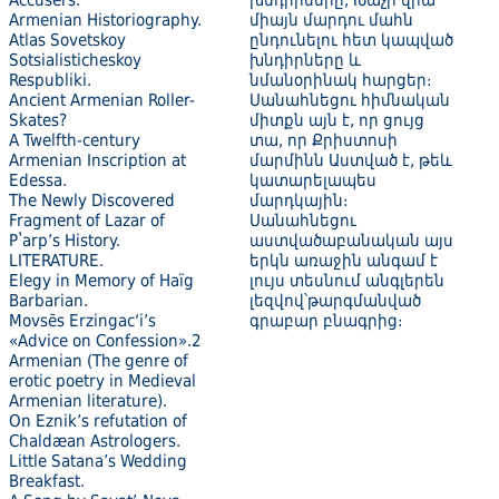
Accusers.
խնդիրները, Խաչի վրա
Armenian Historiography.
միայն մարդու մահն
Atlas Sovetskoy
ընդունելու հետ կապված
Sotsialisticheskoy
խնդիրները և
Respubliki.
նմանօրինակ հարցեր։
Ancient Armenian Roller-
Սանահնեցու հիմնական
Skates?
միտքն այն է, որ ցույց
A Twelfth-century
տա, որ Քրիստոսի
Armenian Inscription at
մարմինն Աստված է, թեև
Edessa.
կատարելապես
The Newly Discovered
մարդկային։
Fragment of Lazar of
Սանահնեցու
Pʽarp’s History.
աստվածաբանական այս
LITERATURE.
երկն առաջին անգամ է
Elegy in Memory of Haïg
լույս տեսնում անգլերեն
Barbarian.
լեզվով՝թարգմանված
Movsēs Erzingac‘i’s
գրաբար բնագրից։
«Advice on Confession».2
Armenian (The genre of
erotic poetry in Medieval
Armenian literature).
On Eznik’s refutation of
Chaldæan Astrologers.
Little Satana’s Wedding
Breakfast.