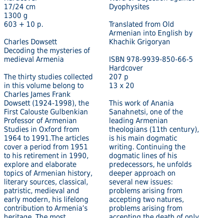
17/24 cm
Dyophysites
1300 g
603 + 10 p.
Translated from Old
Armenian into English by
Charles Dowsett
Khachik Grigoryan
Decoding the mysteries of
medieval Armenia
ISBN 978-9939-850-66-5
Hardcover
The thirty studies collected
207 p
in this volume belong to
13 x 20
Charles James Frank
Dowsett (1924-1998), the
This work of Anania
First Calouste Gulbenkian
Sanahnetsi, one of the
Professor of Armenian
leading Armenian
Studies in Oxford from
theologians (11th century),
1964 to 1991.The articles
is his main dogmatic
cover a period from 1951
writing. Continuing the
to his retirement in 1990,
dogmatic lines of his
explore and elaborate
predecessors, he unfolds
topics of Armenian history,
deeper approach on
literary sources, classical,
several new issues:
patristic, medieval and
problems arising from
early modern, his lifelong
accepting two natures,
contribution to Armenia’s
problems arising from
heritage. The most
accepting the death of only