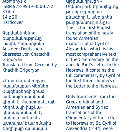
Atomphysik
Ալեքսանդրացի «
ISBN 978-9939-850-67-2
Մեկնութիւն Եբրայեցւոց
374 p.
թղթոյն (գրաբար
14 z 20
բնագիրը և անգլերեն
Hardcover
թարգմանությունը) »
This is the first English
Գերմաներենից
translation of the newly
թարգմանությունը՝
found Armenian
Խաչիկ Գրիգորյանի
manuscript of Cyril of
Aus dem Deutschen
Alexandria, which is his
übersetzt von Chatschik
most comprehensive text
Grigoryan
of the Commentary on the
Translated from German by
apostle Paul's Letter to the
Khachik Grigoryan
Hebrews. It contains the
full commentary by Cyril of
«Մասը եւ ամբողջը»
the first three chapters of
հավանաբար Վերներ
the Letter to the Hebrews.
Հայզենբերգի գրած
ամենայուրատեսակ
Only fragments from the
գիրքն է։ Փաստորեն, այն
Greek original and
հեղինակի ինքնա­
Armenian and Syriac
կենսագրականն է,
translations of the
սակայն ամեն ինչ
Commentary of the Letter
պտտվում է ատոմային
to Hebrews by St. Cyril of
ֆի­զիկայի զանազան
Alexandria (†444) were