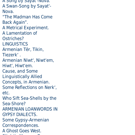
A Song by Sayat’-Nova.
A Swan-Song by Sayat‘-
Nova.
“The Madman Has Come
Back Again”.
A Metrical Experiment.
A Lamentation of
Ostriches?
LINGUISTICS
Armenian Tēr, Tikin,
Tiezerk‘ .
Armenian Niwt‘, Niwt‘em,
Hiwt‘, Hiwt‘em.
Cause, and Some
Linguistically Allied
Concepts, in Armenian.
Some Reflections on Nerkʻ,
etc.
Who Sift Sea-Shells by the
Sea-Shore?
ARMENIAN LOANWORDS IN
GYPSY DIALECTS.
Some Gypsy-Armenian
Correspondences.
A Ghost Goes West.