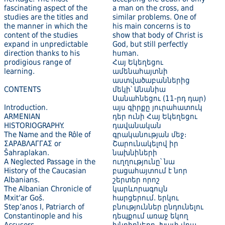
fascinating aspect of the
a man on the cross, and
studies are the titles and
similar problems. One of
the manner in which the
his main concerns is to
content of the studies
show that body of Christ is
expand in unpredictable
God, but still perfectly
direction thanks to his
human.
prodigious range of
Հայ Եկեղեցու
learning.
ամենահայտնի
աստվածաբաններից
CONTENTS
մեկի՝ Անանիա
Սանահնեցու (11-րդ դար)
Introduction.
այս գիրքը յուրահատուկ
ARMENIAN
դեր ունի Հայ Եկեղեցու
HISTORIOGRAPHY.
դավանական
The Name and the Rôle of
գրականության մեջ։
ΣΑΡΑΒΛΑΓΓΑΣ or
Շարունակելով իր
Šahraplakan.
նախնիների
A Neglected Passage in the
ուղղությունը՝ նա
History of the Caucasian
բացահայտում է նոր
Albanians.
շերտեր որոշ
The Albanian Chronicle of
կարևորագույն
Mxit‘ar Goš.
հարցերում. երկու
Step’anos I, Patriarch of
բնություններ ընդունելու
Constantinople and his
դեպքում առաջ եկող