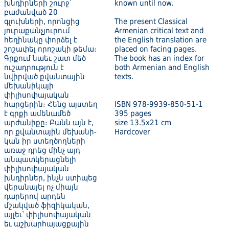
խնդիրների շուրջ՝
known until now.
բաժանված 20
գլուխների, որոնցից
The present Classical
յուրաքանչյուրում
Armenian critical text and
հեղինակը փորձել է
the English translation are
շոշափել որոշակի թեմա։
placed on facing pages.
Գրքում նաեւ շատ մեծ
The book has an index for
ուշադրություն է
both Armenian and English
նվիրված քվան­տային
texts.
մեխանիկայի
փիլիսոփայական
հարցերին։ Հենց այստեղ
ISBN 978-9939-850-51-1
է գրքի ամենամեծ
395 pages
արժանիքը։ Բանն այն է,
size 13.5x21 cm
որ քվանտային մեխանի­
Hardcover
կան իր ստեղծողների
առաջ դրեց մինչ այդ
անպատկերացնելի
փիլիսոփայական
խնդիրներ, ինչն ստիպեց
վերանայել ոչ միայն
դարերով արդեն
մշակված ֆիզիկական,
այլեւ՝ փիլիսոփայական
եւ աշխարհայացքային