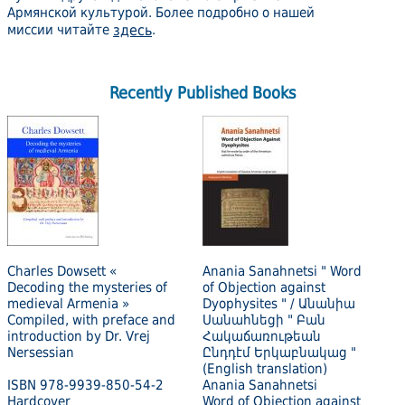
Армянской культурой. Более подробно о нашей
миссии читайте
здесь
.
Recently Published Books
Charles Dowsett «
Anania Sanahnetsi " Word
Decoding the mysteries of
of Objection against
medieval Armenia »
Dyophysites " / Անանիա
Compiled, with preface and
Սանահնեցի " Բան
introduction by Dr. Vrej
Հակաճառութեան
Nersessian
Ընդդէմ Երկաբնակաց "
(English translation)
ISBN 978-9939-850-54-2
Anania Sanahnetsi
Hardcover
Word of Objection against