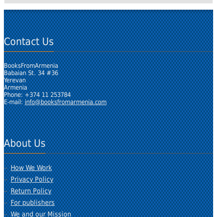
Contact Us
BooksFromArmenia
Babaian St. 34 #36
Yerevan
Armenia
Phone: +374 11 253784
E-mail:
info@booksfromarmenia.com
About Us
How We Work
Privacy Policy
Return Policy
For publishers
We and our Mission