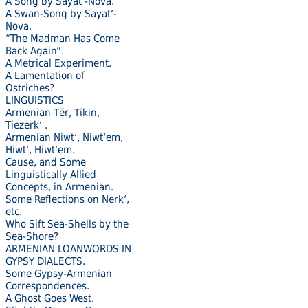
A Song by Sayat’-Nova.
A Swan-Song by Sayat‘-
Nova.
“The Madman Has Come
Back Again”.
A Metrical Experiment.
A Lamentation of
Ostriches?
LINGUISTICS
Armenian Tēr, Tikin,
Tiezerk‘ .
Armenian Niwt‘, Niwt‘em,
Hiwt‘, Hiwt‘em.
Cause, and Some
Linguistically Allied
Concepts, in Armenian.
Some Reflections on Nerkʻ,
etc.
Who Sift Sea-Shells by the
Sea-Shore?
ARMENIAN LOANWORDS IN
GYPSY DIALECTS.
Some Gypsy-Armenian
Correspondences.
A Ghost Goes West.