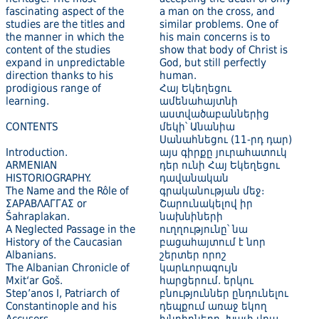
fascinating aspect of the
a man on the cross, and
studies are the titles and
similar problems. One of
the manner in which the
his main concerns is to
content of the studies
show that body of Christ is
expand in unpredictable
God, but still perfectly
direction thanks to his
human.
prodigious range of
Հայ Եկեղեցու
learning.
ամենահայտնի
աստվածաբաններից
CONTENTS
մեկի՝ Անանիա
Սանահնեցու (11-րդ դար)
Introduction.
այս գիրքը յուրահատուկ
ARMENIAN
դեր ունի Հայ Եկեղեցու
HISTORIOGRAPHY.
դավանական
The Name and the Rôle of
գրականության մեջ։
ΣΑΡΑΒΛΑΓΓΑΣ or
Շարունակելով իր
Šahraplakan.
նախնիների
A Neglected Passage in the
ուղղությունը՝ նա
History of the Caucasian
բացահայտում է նոր
Albanians.
շերտեր որոշ
The Albanian Chronicle of
կարևորագույն
Mxit‘ar Goš.
հարցերում. երկու
Step’anos I, Patriarch of
բնություններ ընդունելու
Constantinople and his
դեպքում առաջ եկող