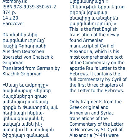
Atomphysik
Ալեքսանդրացի «
ISBN 978-9939-850-67-2
Մեկնութիւն Եբրայեցւոց
374 p.
թղթոյն (գրաբար
14 z 20
բնագիրը և անգլերեն
Hardcover
թարգմանությունը) »
This is the first English
Գերմաներենից
translation of the newly
թարգմանությունը՝
found Armenian
Խաչիկ Գրիգորյանի
manuscript of Cyril of
Aus dem Deutschen
Alexandria, which is his
übersetzt von Chatschik
most comprehensive text
Grigoryan
of the Commentary on the
Translated from German by
apostle Paul's Letter to the
Khachik Grigoryan
Hebrews. It contains the
full commentary by Cyril of
«Մասը եւ ամբողջը»
the first three chapters of
հավանաբար Վերներ
the Letter to the Hebrews.
Հայզենբերգի գրած
ամենայուրատեսակ
Only fragments from the
գիրքն է։ Փաստորեն, այն
Greek original and
հեղինակի ինքնա­
Armenian and Syriac
կենսագրականն է,
translations of the
սակայն ամեն ինչ
Commentary of the Letter
պտտվում է ատոմային
to Hebrews by St. Cyril of
ֆի­զիկայի զանազան
Alexandria (†444) were