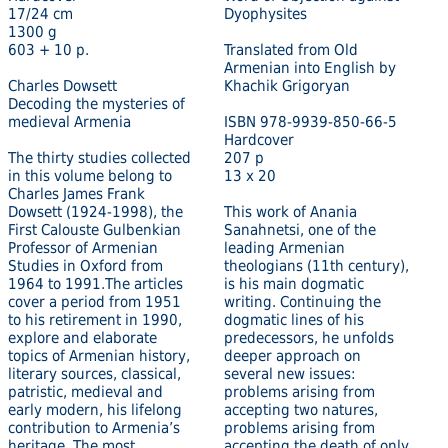
17/24 cm
Dyophysites
1300 g
603 + 10 p.
Translated from Old
Armenian into English by
Charles Dowsett
Khachik Grigoryan
Decoding the mysteries of
medieval Armenia
ISBN 978-9939-850-66-5
Hardcover
The thirty studies collected
207 p
in this volume belong to
13 x 20
Charles James Frank
Dowsett (1924-1998), the
This work of Anania
First Calouste Gulbenkian
Sanahnetsi, one of the
Professor of Armenian
leading Armenian
Studies in Oxford from
theologians (11th century),
1964 to 1991.The articles
is his main dogmatic
cover a period from 1951
writing. Continuing the
to his retirement in 1990,
dogmatic lines of his
explore and elaborate
predecessors, he unfolds
topics of Armenian history,
deeper approach on
literary sources, classical,
several new issues:
patristic, medieval and
problems arising from
early modern, his lifelong
accepting two natures,
contribution to Armenia’s
problems arising from
heritage. The most
accepting the death of only