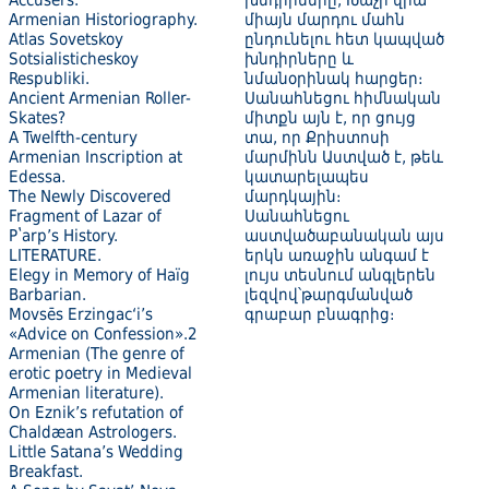
Accusers.
խնդիրները, Խաչի վրա
Armenian Historiography.
միայն մարդու մահն
Atlas Sovetskoy
ընդունելու հետ կապված
Sotsialisticheskoy
խնդիրները և
Respubliki.
նմանօրինակ հարցեր։
Ancient Armenian Roller-
Սանահնեցու հիմնական
Skates?
միտքն այն է, որ ցույց
A Twelfth-century
տա, որ Քրիստոսի
Armenian Inscription at
մարմինն Աստված է, թեև
Edessa.
կատարելապես
The Newly Discovered
մարդկային։
Fragment of Lazar of
Սանահնեցու
Pʽarp’s History.
աստվածաբանական այս
LITERATURE.
երկն առաջին անգամ է
Elegy in Memory of Haïg
լույս տեսնում անգլերեն
Barbarian.
լեզվով՝թարգմանված
Movsēs Erzingac‘i’s
գրաբար բնագրից։
«Advice on Confession».2
Armenian (The genre of
erotic poetry in Medieval
Armenian literature).
On Eznik’s refutation of
Chaldæan Astrologers.
Little Satana’s Wedding
Breakfast.