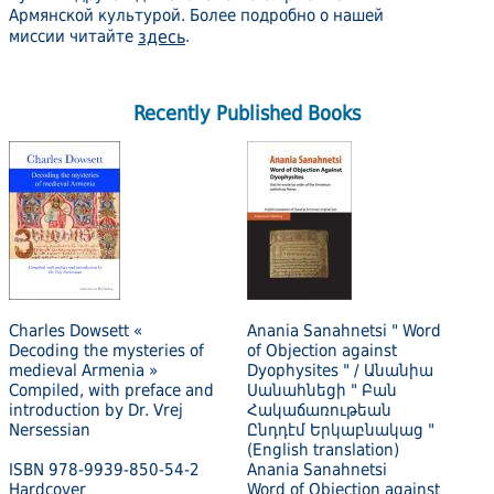
Армянской культурой. Более подробно о нашей
миссии читайте
здесь
.
Recently Published Books
Charles Dowsett «
Anania Sanahnetsi " Word
Decoding the mysteries of
of Objection against
medieval Armenia »
Dyophysites " / Անանիա
Compiled, with preface and
Սանահնեցի " Բան
introduction by Dr. Vrej
Հակաճառութեան
Nersessian
Ընդդէմ Երկաբնակաց "
(English translation)
ISBN 978-9939-850-54-2
Anania Sanahnetsi
Hardcover
Word of Objection against