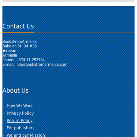
Contact Us
BooksFromArmenia
Babaian St. 34 #36
Yerevan
Armenia
Phone: +374 11 253784
E-mail:
info@booksfromarmenia.com
About Us
How We Work
Privacy Policy
Return Policy
For publishers
We and our Mission