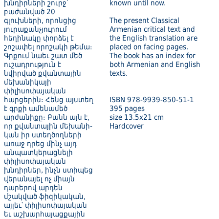
խնդիրների շուրջ՝
known until now.
բաժանված 20
գլուխների, որոնցից
The present Classical
յուրաքանչյուրում
Armenian critical text and
հեղինակը փորձել է
the English translation are
շոշափել որոշակի թեմա։
placed on facing pages.
Գրքում նաեւ շատ մեծ
The book has an index for
ուշադրություն է
both Armenian and English
նվիրված քվան­տային
texts.
մեխանիկայի
փիլիսոփայական
հարցերին։ Հենց այստեղ
ISBN 978-9939-850-51-1
է գրքի ամենամեծ
395 pages
արժանիքը։ Բանն այն է,
size 13.5x21 cm
որ քվանտային մեխանի­
Hardcover
կան իր ստեղծողների
առաջ դրեց մինչ այդ
անպատկերացնելի
փիլիսոփայական
խնդիրներ, ինչն ստիպեց
վերանայել ոչ միայն
դարերով արդեն
մշակված ֆիզիկական,
այլեւ՝ փիլիսոփայական
եւ աշխարհայացքային