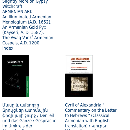
Slightly More on Gypsy
Witchcraft.
ARMENIAN ART.
An Illuminated Armenian
Menologium (A.D. 1652).
An Armenian Gold Pyx
(Kayseri, A. D. 1687).
The Awag Vankʽ Armenian
Gospels, A.D. 1200.
Index.
Մասը և ամբողջը .
Cyril of Alexandria "
Զրույցներ ատոմային
Commentary on the Letter
ֆիզիկայի շուրջ / Der Teil
to Hebrews " (Classical
und das Ganze ։ Gespräche
Armenian with English
im Umkreis der
translation) / Կյուրեղ