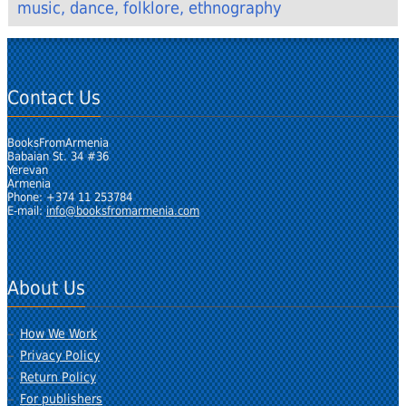
music, dance, folklore, ethnography
Contact Us
BooksFromArmenia
Babaian St. 34 #36
Yerevan
Armenia
Phone: +374 11 253784
E-mail:
info@booksfromarmenia.com
About Us
How We Work
Privacy Policy
Return Policy
For publishers