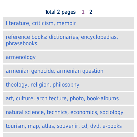
Total 2 pages
1
2
literature, criticism, memoir
reference books: dictionaries, encyclopedias,
phrasebooks
armenology
armenian genocide, armenian question
theology, religion, philosophy
art, culture, architecture, photo, book-albums
natural science, technics, economics, sociology
tourism, map, atlas, souvenir, cd, dvd, e-books