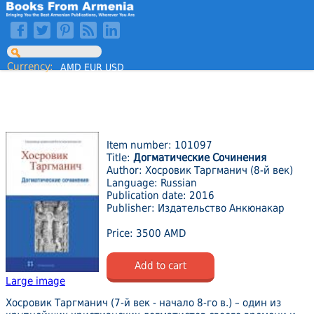
Currency:
AMD
EUR
USD
Item number: 101097
Title:
Догматические Сочинения
Author: Хосровик Таргманич (8-й век)
Language: Russian
Publication date: 2016
Publisher: Издательство Анкюнакар
Price: 3500 AMD
Add to cart
Large image
Хосровик Таргманич (7-й век - начало 8-го в.) – один из