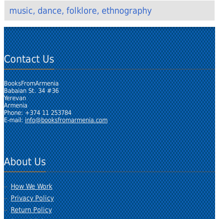
music, dance, folklore, ethnography
Contact Us
BooksFromArmenia
Babaian St. 34 #36
Yerevan
Armenia
Phone: +374 11 253784
E-mail:
info@booksfromarmenia.com
About Us
How We Work
Privacy Policy
Return Policy