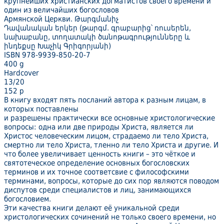
крупнейших христианских догматистов своего времени и
один из величайших богословов
Армянской Церкви. Թարգմանիչ
Դավանական երկեր (թարգմ. գրաբարից՝ ռուսերեն,
նախաբանը, տողատակի ծանոթագրությունները և
ինդեքսը Խաչիկ Գրիգորյանի)
ISBN 978-9939-850-20-7
400 g
Hardcover
13/20
152 p
В книгу входят пять посланий автора к разным лицам, в
которых поставлены
и разрешены практически все основные христологические
вопросы: одна или две природы Христа, является ли
Христос человеческим лицом, страдаемо ли тело Христа,
смертно ли тело Христа, тленно ли тело Христа и другие. И
что более увеличивает ценность книги – это чёткое и
святотеческое определение основных богословских
терминов и их точное соответсвие с философскими
терминами, вопросы, которые до сих пор являются поводом
диспутов среди специалистов и лиц, занимающихся
богословием.
Эти качества книги делают её уникальной среди
христологических сочинений не только своего времени, но