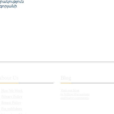
րակություն
գորյանի
About Us
Blog
Visit our blog
How We Work
to follow discussions
Privacy Policy
and leave comments
Return Policy
For publishers