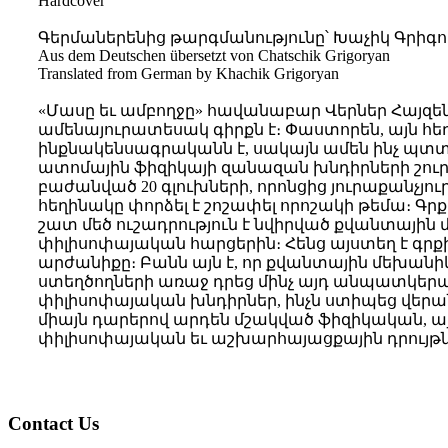
Hardcover
Գերմաներենից թարգմանությունը՝ Խաչիկ Գրիգո
Aus dem Deutschen übersetzt von Chatschik Grigoryan
Translated from German by Khachik Grigoryan
«Մասը եւ ամբողջը» հավանաբար Վերներ Հայզե
ամենայուրատեսակ գիրքն է։ Փաստորեն, այն հե
ինքնա­կենսագրականն է, սակայն ամեն ինչ պտտ
ատոմային ֆի­զիկայի զանազան խնդիրների շուր
բաժանված 20 գլուխների, որոնցից յուրաքանչյու
հեղինակը փորձել է շոշափել որոշակի թեմա։ Գրք
շատ մեծ ուշադրություն է նվիրված քվան­տային
փիլիսոփայական հարցերին։ Հենց այստեղ է գր
արժանիքը։ Բանն այն է, որ քվանտային մեխանի­
ստեղծողների առաջ դրեց մինչ այդ անպատկերա
փիլիսոփայական խնդիրներ, ինչն ստիպեց վերան
միայն դարերով արդեն մշակված ֆիզիկական, այլ
փիլիսոփայական եւ աշխարհայացքային դրույթն
Contact Us