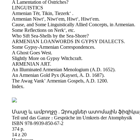
A Lamentation of Ostriches?
LINGUISTICS
Armenian Tēr, Tikin, Tiezerk‘ .
Armenian Niwt‘, Niwt‘em, Hiwt‘, Hiwt‘em.
Cause, and Some Linguistically Allied Concepts, in Armenian.
Some Reflections on Nerkʻ, etc.
Who Sift Sea-Shells by the Sea-Shore?
ARMENIAN LOANWORDS IN GYPSY DIALECTS.
Some Gypsy-Armenian Correspondences.
A Ghost Goes West.
Slightly More on Gypsy Witchcraft.
ARMENIAN ART.
An Illuminated Armenian Menologium (A.D. 1652).
An Armenian Gold Pyx (Kayseri, A. D. 1687).
The Awag Vankʽ Armenian Gospels, A.D. 1200.
Index.
Մասը և ամբողջը . Զրույցներ ատոմային ֆիզիկայի 
Teil und das Ganze ։ Gespräche im Umkreis der Atomphysik
ISBN 978-9939-850-67-2
374 p.
14 z 20