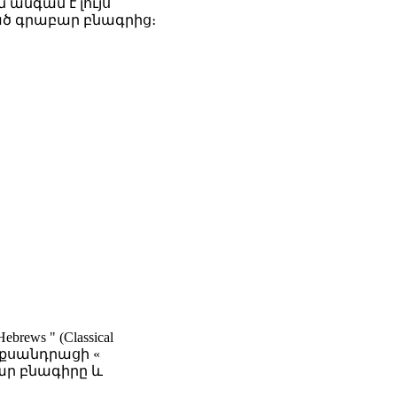
անգամ է լույս
ած գրաբար բնագրից։
Hebrews " (Classical
ղ Ալեքսանդրացի «
բար բնագիրը և