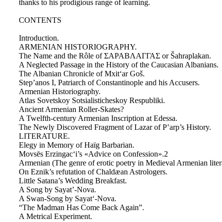
thanks to his prodigious range of learning.
CONTENTS
Introduction.
ARMENIAN HISTORIOGRAPHY.
The Name and the Rôle of ΣΑΡΑΒΛΑΓΓΑΣ or Šahraplakan.
A Neglected Passage in the History of the Caucasian Albanians.
The Albanian Chronicle of Mxit‘ar Goš.
Step’anos I, Patriarch of Constantinople and his Accusers.
Armenian Historiography.
Atlas Sovetskoy Sotsialisticheskoy Respubliki.
Ancient Armenian Roller-Skates?
A Twelfth-century Armenian Inscription at Edessa.
The Newly Discovered Fragment of Lazar of Pʽarp’s History.
LITERATURE.
Elegy in Memory of Haïg Barbarian.
Movsēs Erzingac‘i’s «Advice on Confession».2
Armenian (The genre of erotic poetry in Medieval Armenian liter
On Eznik’s refutation of Chaldæan Astrologers.
Little Satana’s Wedding Breakfast.
A Song by Sayat’-Nova.
A Swan-Song by Sayat‘-Nova.
“The Madman Has Come Back Again”.
A Metrical Experiment.