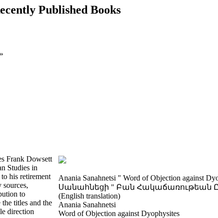
ecently Published Books
 »
mes Frank Dowsett
n Studies in
to his retirement
Anania Sanahnetsi " Word of Objection against 
y sources,
Սանահնեցի " Բան Հակաճառութեան Ը
bution to
(English translation)
the titles and the
Anania Sanahnetsi
le direction
Word of Objection against Dyophysites