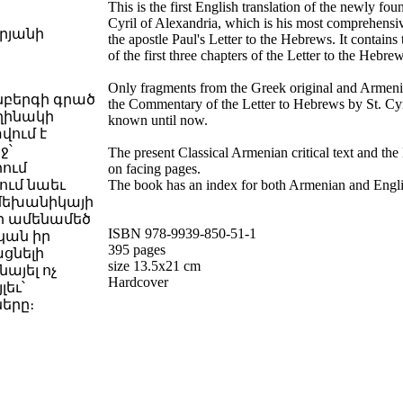
This is the first English translation of the newly f
Cyril of Alexandria, which is his most comprehensi
րյանի
the apostle Paul's Letter to the Hebrews. It contain
of the first three chapters of the Letter to the Hebre
Only fragments from the Greek original and Armenia
նբերգի գրած
the Commentary of the Letter to Hebrews by St. Cyr
ղինակի
known until now.
վում է
ջ՝
The present Classical Armenian critical text and the 
րում
on facing pages.
ում նաեւ
The book has an index for both Armenian and Englis
 մեխանիկայի
քի ամենամեծ
ISBN 978-9939-850-51-1
կան իր
395 pages
ցնելի
size 13.5x21 cm
այել ոչ
Hardcover
եւ՝
երը։