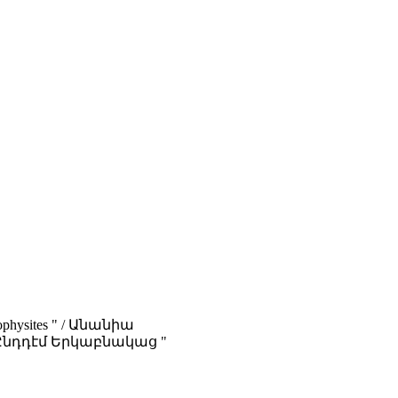
Dyophysites " / Անանիա
նդդէմ Երկաբնակաց "