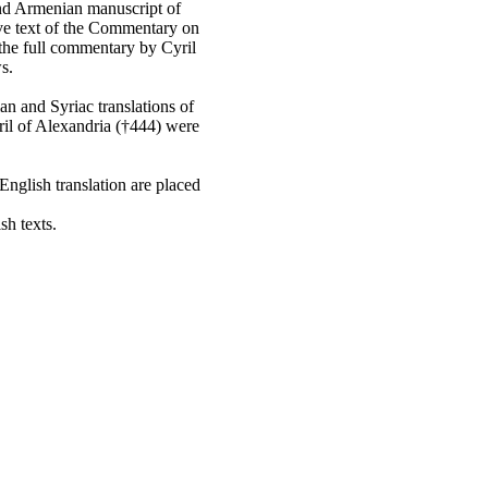
ound Armenian manuscript of
ve text of the Commentary on
s the full commentary by Cyril
ws.
n and Syriac translations of
il of Alexandria (†444) were
English translation are placed
h texts.