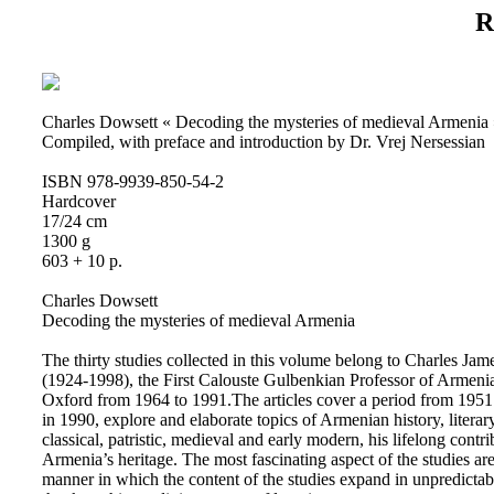
R
Charles Dowsett « Decoding the mysteries of medieval Armenia
Compiled, with preface and introduction by Dr. Vrej Nersessian
ISBN 978-9939-850-54-2
Hardcover
17/24 cm
1300 g
603 + 10 p.
Charles Dowsett
Decoding the mysteries of medieval Armenia
The thirty studies collected in this volume belong to Charles Ja
(1924-1998), the First Calouste Gulbenkian Professor of Armenia
Oxford from 1964 to 1991.The articles cover a period from 1951 
in 1990, explore and elaborate topics of Armenian history, literar
classical, patristic, medieval and early modern, his lifelong contri
Armenia’s heritage. The most fascinating aspect of the studies are 
manner in which the content of the studies expand in unpredictab