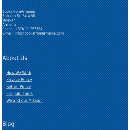
BooksFromArmenia
Babaian St. 34 #36
Yerevan
Armenia
Phone: +374 11 253784
E-mail:
info@booksfromarmenia.com
About Us
How We Work
Privacy Policy
Return Policy
For publishers
We and our Mission
Blog