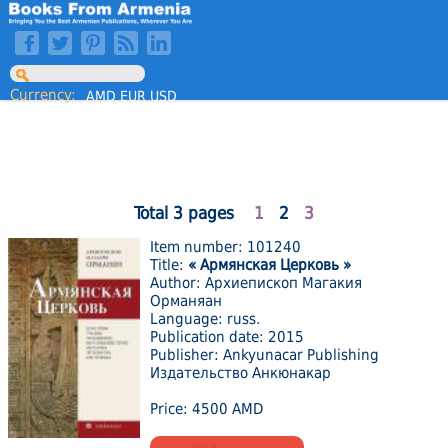
Currency:
AMD
EUR
USD
Total 3 pages
1
2
3
Item number: 101240
Title:
« Армянская Церковь »
Author: Архиепископ Магакия
Орманяан
Language: russ.
Publication date: 2015
Publisher: Ankyunacar Publishing
Издательство Анкюнакар
Price: 4500 AMD