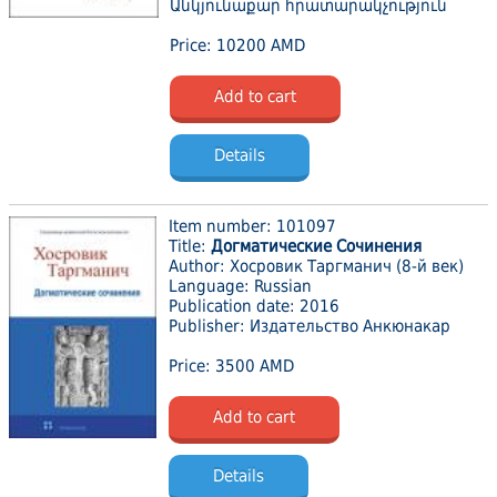
Անկյունաքար հրատարակչություն
Price: 10200 AMD
Add to cart
Details
Item number: 101097
Title:
Догматические Сочинения
Author: Хосровик Таргманич (8-й век)
Language: Russian
Publication date: 2016
Publisher: Издательство Анкюнакар
Price: 3500 AMD
Add to cart
Details