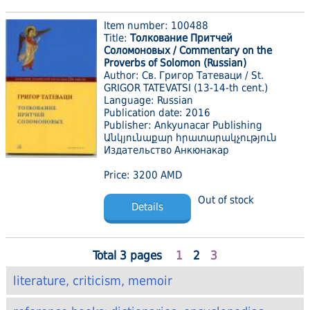
Item number: 100488
Title:
Толкование Притчей
Соломоновых / Commentary on the
Proverbs of Solomon (Russian)
Author: Св. Григор Татеваци / St.
GRIGOR TATEVATSI (13-14-th cent.)
Language: Russian
Publication date: 2016
Publisher: Ankyunacar Publishing
Անկյունաքար հրատարակչություն
Издательство Анкюнакар
Price: 3200 AMD
Out of stock
Details
Total 3 pages
1
2
3
literature, criticism, memoir