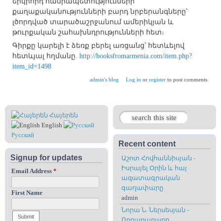
երկրորդ հանրապետությունների
քաղաքականությունների բարդ նրբերանգները՝
լծորդված տարածաշրջանում ամերիկյան և
թուրքական շահախնդրությունների հետ։ ​
Գիրքը կարելի է ձեռք բերել առցանց՝ հետևելով
հետևյալ հղմանը.
http://booksfromarmenia.com/item.php?
item_id=1498
admin's blog
Log in
or
register
to post comments
Հայերեն
Search
Search form
English
Русский
Recent content
Signup for updates
Աշոտ Հովհաննիսյան -
Իսրայել Օրին և հայ
Email Address
*
ազատագրական
գաղափարը
First Name
admin
Նորա Ն. Ներսեսյան -
Որբաքաղաքը