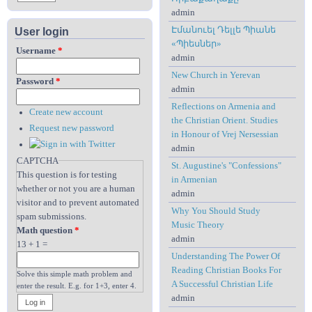
admin
Էմանուել Դելլե Պիանե
User login
«Պիեսներ»
Username
*
admin
New Church in Yerevan
Password
*
admin
Reflections on Armenia and
Create new account
the Christian Orient. Studies
Request new password
in Honour of Vrej Nersessian
admin
CAPTCHA
St. Augustine's "Confessions"
This question is for testing
in Armenian
whether or not you are a human
admin
visitor and to prevent automated
Why You Should Study
spam submissions.
Music Theory
Math question
*
admin
13 + 1 =
Understanding The Power Of
Reading Christian Books For
Solve this simple math problem and
A Successful Christian Life
enter the result. E.g. for 1+3, enter 4.
admin