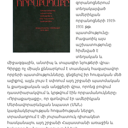
զորանոցներում
տեղակայված
ամերիկյան
որբանոցների 1919-
1931 թթ.
պատմությունը։
Բացառիկ այս
աշխատությունը
հիմնված է
տեղական և
միջազգային, անտիպ և տպագիր նյութերի վրա։
Գիրքը ոչ միայն քննարկում է տասնյակ հազարավոր
որբերի պատմությունները, ցնցելով իր հուզական մեծ
ալիքով, այլև լույս է սփռում այդ շրջանի պատմական
և քաղաքական այն անցքերի վրա, որոնց բովում
դաստիարակվում և կրթվում էին որբամանուկները։
«Որբաքաղաքը», որ գտնվում էր ամերիկյան
Մերձավորարևելյան նպաստ (ՄԱՆ)
կազմակերպության հոգածության ներքո,
տրամադրում է մի յուրահատուկ դիտակետ
հասկանալու այդ շրջանի Հայաստանի առաջին և