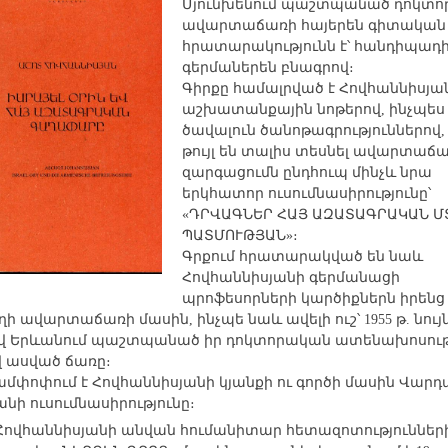
Մյունխենում պաշտպանած դոկտ
ավարտաճառի հայերեն գիտական
հրատարակությունն է՝ հանդիպադ
գերմաներեն բնագրով։
Գիրքը համալրված է Հովհաննիսյա
աշխատանքային նոթերով, ինչպես
ծավալուն ծանոթագրություններով,
թույլ են տալիս տեսնել ավարտաճ
զարգացումն ընդհուպ մինչև նրա
երկհատոր ուսումնասիրությունը՝
«ԴՐՎԱԳՆԵՐ ՀԱՅ ԱԶԱՏԱԳՐԱԿԱՆ Մ
ՊԱՏՄՈՒԹՅԱՆ»։
Գրքում հրատարակված են նաև
Հովհաննիսյանի գերմանացի
պրոֆեսորների կարծիքներն իրենց
ղի ավարտաճառի մասին, ինչպե նաև ավելի ուշ՝ 1955 թ. նույ
ով Երևանում պաշտպանած իր դոկտորական ատենախոսու
 ասված ճառը։
ամփոփում է Հովհաննիսյանի կյանքի ու գործի մասին Վարդ
նի ուսումնասիրությունը։
Հովհաննիսյանի անվան հումանիտար հետազոտություններ