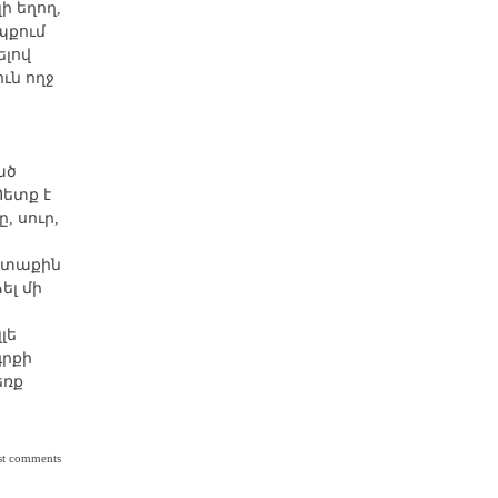
ի եղող,
պքում
ելով
ւն ողջ
ած
Պետք է
, սուր,
րտաքին
ել մի
լե
գրքի
եռք
սներ»
st comments