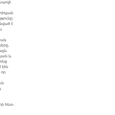
ապոլի
րիկյան
թյունը։
նված է
և
յակ
երը,
այլև
ական և
ոնց
 էին
 որ
ան
դ
 հետ։ ​