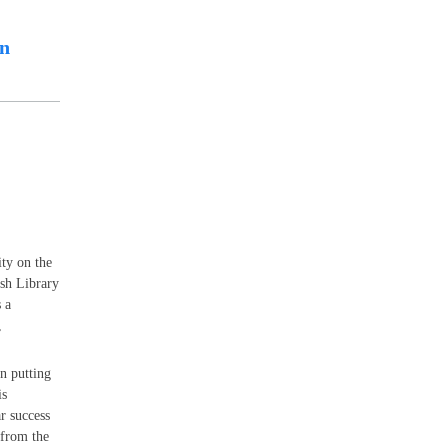
in
ity on the
ish Library
 a
,
in putting
is
r success
 from the