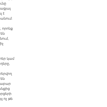
ւնը
իացյալ
լ է
անում:
 որոնք
 են
նում,
իչ
երեր կամ
ղերը,
բերվող
 են
երաբար
անքից
արցերի
լ ոչ թե