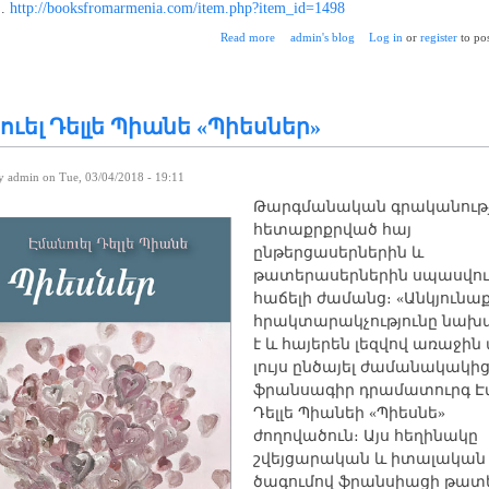
.
http://booksfromarmenia.com/item.php?item_id=1498
about Նորա Ն. Ներսեսյան - Որբ
Read more
admin's blog
Log in
or
register
to po
ուել Դելլե Պիանե «Պիեսներ»
by
admin
on Tue, 03/04/2018 - 19:11
Թարգմանական գրականութ
հետաքրքրված հայ
ընթերցասերներին և
թատերասերներին սպասվու
հաճելի ժամանց։ «Անկյունա
հրակտարակչությունը նախ
է և հայերեն լեզվով առաջին
լույս ընծայել ժամանակակի
ֆրանսագիր դրամատուրգ Էմ
Դելլե Պիանեի «Պիեսնե»
ժողովածուն։ Այս հեղինակը
շվեյցարական և իտալական
ծագումով ֆրանսիացի թատ