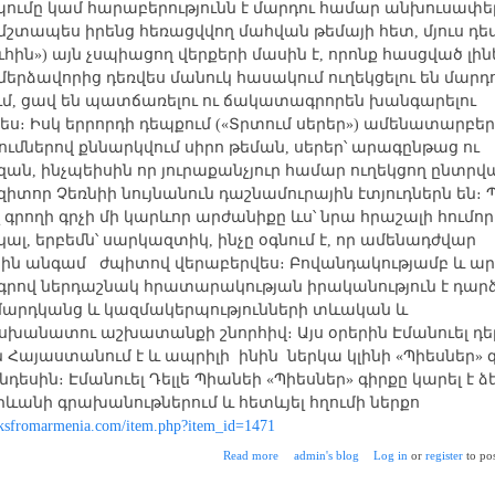
ումը կամ հարաբերությունն է մարդու համար անխուսափել
 մշտապես իրենց հեռացվվող մահվան թեմայի հետ, մյուս դե
ւհին») այն չսպիացող վերքերի մասին է, որոնք հասցված լին
երձավորից դեռվես մանուկ հասակում ուղեկցելու են մարդո
ւմ, ցավ են պատճառելու ու ճակատագրորեն խանգարելու
ս։ Իսկ երրորդի դեպքում («Տրտում սերեր») ամենատարբեր
ումներով քննարկվում սիրո թեման, սերեր՝ արագընթաց ու
ան, ինչպեիսին որ յուրաքանչյուր համար ուղեկցող ընտրվ
իտոր Չեռնիի նույնանուն դաշնամուրային էտյուդներն են։ 
 գրողի գրչի մի կարևոր արժանիքը ևս՝ նրա հրաշալի հումորը
ալ, երբեմն՝ սարկազտիկ, ինչը օգնում է, որ ամենադժվար
ին անգամ ժպիտով վերաբերվես։ Բովանդակությամբ և ա
րով ներդաշնակ հրատարակության իրականություն է դարձ
մարդկանց և կազմակերպությունների տևական և
անատու աշխատանքի շնորհիվ։ Այս օրերին Էմանուել դել
 Հայաստանում է և ապրիլի ինին ներկա կլինի «Պիեսներ» 
դեսին։ Էմանուել Դելլե Պիանեի «Պիեսներ» գիրքը կարել է ձ
Երևանի գրախանութներում և հետևյել հղումի ներքո
oksfromarmenia.com/item.php?item_id=1471
about Էմանուել Դելլե Պիանե «Պիե
Read more
admin's blog
Log in
or
register
to po