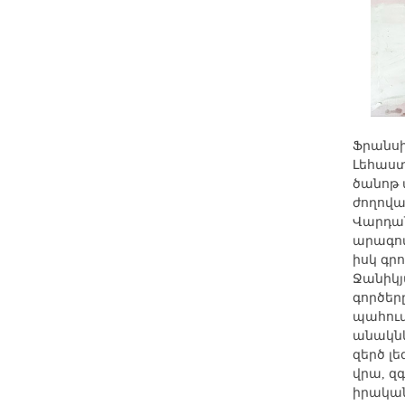
Ֆրանսի
Լեհաստ
ծանոթ 
ժողովա
Վարդան
արագոտ
իսկ գր
Ջանիկյ
գործեր
պահում
անակնկ
զերծ լե
վրա, զ
իրական