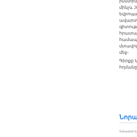
ինստիտ
մինչև 
եվրոպա
ավարտա
գիտութ
հրատար
համապ
մտավոր
մեջ։​
Գիրքը 
հղմանը
Նորա
Submitted 