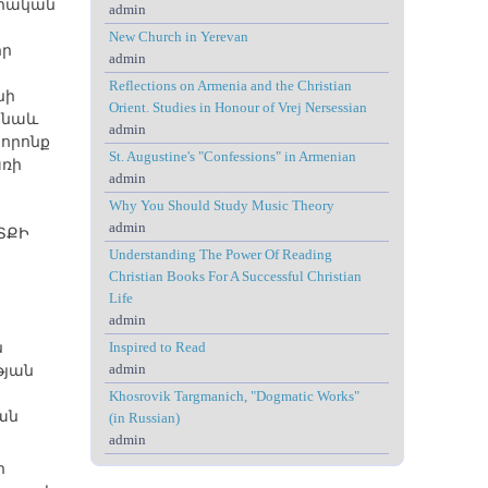
որական
admin
New Church in Yerevan
իր
admin
Reflections on Armenia and the Christian
նի
Orient. Studies in Honour of Vrej Nersessian
 նաև
admin
 որոնք
St. Augustine's "Confessions" in Armenian
առի
admin
Why You Should Study Music Theory
admin
ՏՔԻ
Understanding The Power Of Reading
Christian Books For A Successful Christian
Life
admin
ն
Inspired to Read
admin
թյան
Khosrovik Targmanich, "Dogmatic Works"
ան
(in Russian)
admin
ի