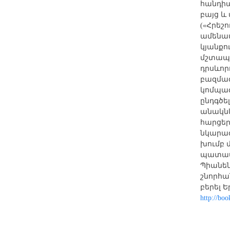
հանդիպ
բայց և
(«Հրեշո
ամենամ
կյանքո
մշտապե
դրսևոր
բազմազ
կոմպազ
ընդգծել
անակնկ
հարցեր
նկարագ
խումբ 
պատասխ
Պիանեն
շնորհան
բերել 
http://bo