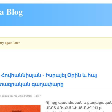
a Blog
try again later.
 Հովհաննիսյան - Իսրայել Օրին և հայ
տագրական գաղափարը
by
admin
on Fri, 24/08/2018 - 11:37
Գիրքը պատմաբան և քաղաքական 
ԱՇՈՏ ՀՈՎՀԱՆՆԻՍՅԱՆԻ՝1913 թ.