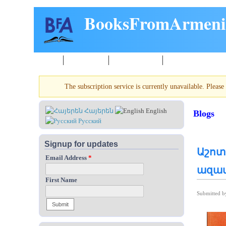
Skip to main content
BooksFromArmeni
Home
New Books
About reading
Events
The subscription service is currently unavailable. Please 
Warning message
Հայերեն
English
Blogs
Русский
Signup for updates
Աշոտ
Email Address
*
ազա
First Name
Submitted 