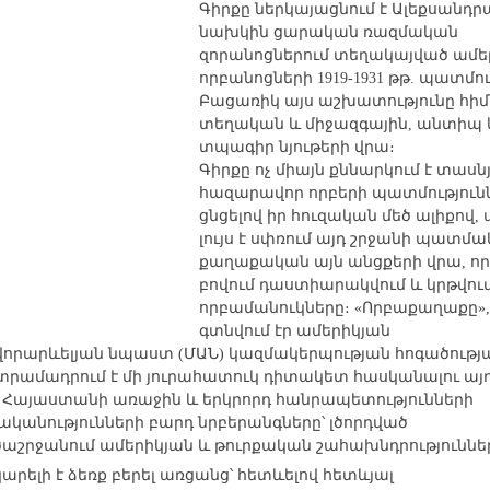
Գիրքը ներկայացնում է Ալեքսանդր
նախկին ցարական ռազմական
զորանոցներում տեղակայված ամե
որբանոցների 1919-1931 թթ. պատմու
Բացառիկ այս աշխատությունը հիմ
տեղական և միջազգային, անտիպ 
տպագիր նյութերի վրա։
Գիրքը ոչ միայն քննարկում է տասն
հազարավոր որբերի պատմությունն
ցնցելով իր հուզական մեծ ալիքով, 
լույս է սփռում այդ շրջանի պատմ
քաղաքական այն անցքերի վրա, որ
բովում դաստիարակվում և կրթվում
որբամանուկները։ «Որբաքաղաքը»,
գտնվում էր ամերիկյան
որարևելյան նպաստ (ՄԱՆ) կազմակերպության հոգածությ
 տրամադրում է մի յուրահատուկ դիտակետ հասկանալու այ
 Հայաստանի առաջին և երկրորդ հանրապետությունների
կանությունների բարդ նրբերանգները՝ լծորդված
շրջանում ամերիկյան և թուրքական շահախնդրությունների
կարելի է ձեռք բերել առցանց՝ հետևելով հետևյալ