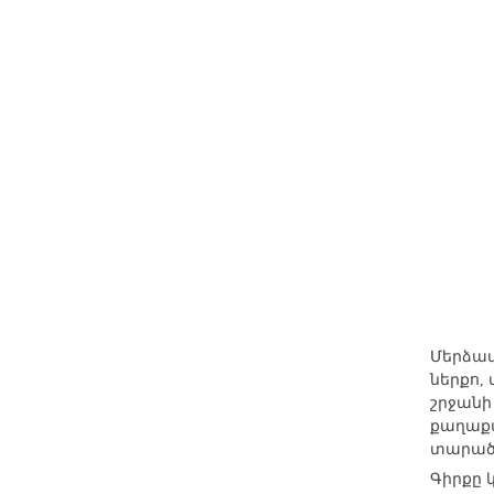
Մերձավ
ներքո,
շրջանի
քաղաքա
տարածա
Գիրքը 