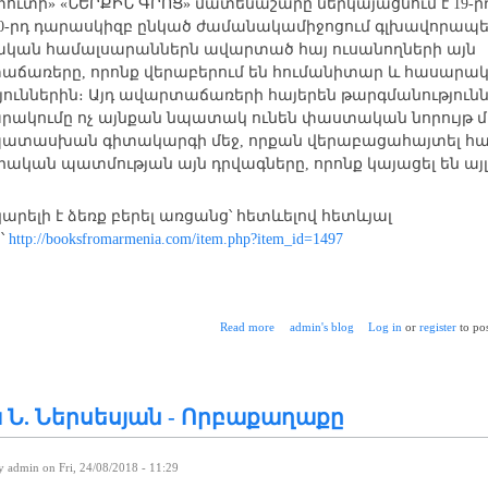
ուտի» «ՆԵՐՔԻՆ ԳՐՈՑ» մատենաշարը ներկայացնում է 19-ր
20-րդ դարասկիզբ ընկած ժամանակամիջոցում գլխավորապ
կան համալսարաններն ավարտած հայ ուսանողների այն
ճառերը, որոնք վերաբերում են հումանիտար և հասարա
յուններին։ Այդ ավարտաճառերի հայերեն թարգմանությունն
ակումը ոչ այնքան նպատակ ունեն փաստական նորույթ մ
ատասխան գիտակարգի մեջ, որքան վերաբացահայտել հա
ական պատմության այն դրվագները, որոնք կայացել են այլ
կարելի է ձեռք բերել առցանց՝ հետևելով հետևյալ
՝
http://booksfromarmenia.com/item.php?item_id=1497
about Աշոտ Հովհաննիսյան - Ի
Read more
admin's blog
Log in
or
register
to po
 Ն. Ներսեսյան - Որբաքաղաքը
by
admin
on Fri, 24/08/2018 - 11:29