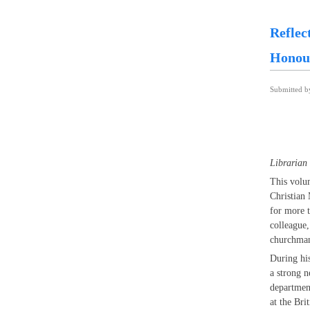
Reflec
Honour
Submitted 
Librarian
This volum
Christian 
for more t
colleague,
churchman
During his
a strong n
department
at the Bri