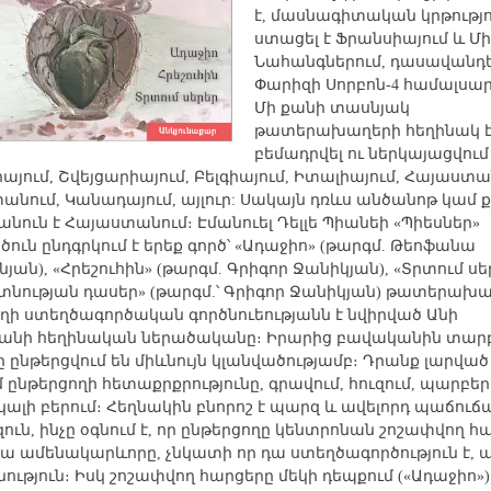
է, մասնագիտական կրթությո
ստացել է Ֆրանսիայում և Մ
Նահանգներում, դասավանդե
Փարիզի Սորբոն-4 համալսար
Մի քանի տասնյակ
թատերախաղերի հեղինակ է,
բեմադրվել ու ներկայացվում
այում, Շվեյցարիայում, Բելգիայում, Իտալիայում, Հայաստա
անում, Կանադայում, այլուր: Սակայն դռևս անծանոթ կամ ք
անուն է Հայաստանում։ Էմանուել Դելլե Պիանեի «Պիեսներ»
ծուն ընդգրկում է երեք գործ՝ «Ադաջիո» (թարգմ. Թեոֆանա
յան), «Հրեշուհին» (թարգմ. Գրիգոր Ջանիկյան), «Տրտում ս
նության դասեր» (թարգմ.՝ Գրիգոր Ջանիկյան) թատերախա
ողի ստեղծագործական գործնուեությանն է նվիրված Անի
անի հեղինական ներածականը։ Իրարից բավականին տար
ը ընթերցվում են միևնույն կլանվածությամբ։ Դրանք լարված
 ընթերցողի հետաքրքրությունը, գրավում, հուզում, պարբ
ալի բերում։ Հեղնակին բնորոշ է պարզ և ավելորդ պաճուճ
զուն, ինչը օգնում է, որ ընթերցողը կենտրոնան շոշափվող հ
գա ամենակարևորը, չնկատի որ դա ստեղծագործություն է, այ
ություն։ Իսկ շոշափվող հարցերը մեկի դեպքում («Ադաջիո»)