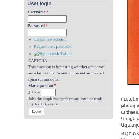
User login
Username
*
Password
*
Create new account
Request new password
CAPTCHA
This question is for testing whether or not you
are a human visitor and to prevent automated
spam submissions.
Math question
*
3 + 7 =
ուսանո
Solve this simple math problem and enter the result.
E.g. for 1+3, enter 4.
թեմայ
առիթով
Գիրքն 
Ազատյա
«Աշոտ 